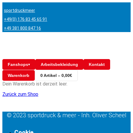
sportdruckmeer
+49(0) 176 83 45 65 91
+49 381 800 847 16
Fanshops
Arbeitsbekleidung
Kontakt
▾
Warenkorb
0 Artikel – 0,00€
Dein Warenkorb ist derzeit leer.
Zurück zum Shop
© 2023 sportdruck & meer - Inh. Oliver Scheel
Cookie