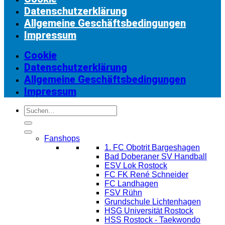
Datenschutzerklärung
Allgemeine Geschäftsbedingungen
Impressum
Cookie
Datenschutzerklärung
Allgemeine Geschäftsbedingungen
Impressum
Suchen
nach:
Fanshops
1. FC Obotrit Bargeshagen
Bad Doberaner SV Handball
ESV Lok Rostock
FC FK René Schneider
FC Landhagen
FSV Rühn
Grundschule Lichtenhagen
HSG Universität Rostock
HSS Rostock - Taekwondo