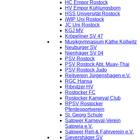
HC Empor Rostock
HV Empor Kühlungsborn
HSS Universität Rostock
iWIP Uni Rostock
JC Uni Rostock
KGJ MV
Kröpeliner SV 47
Musikgymnasium Käthe Kollwitz
Neuburger SV
Nienhäger SV 04
PSV Rostock
PSV Rostock Abt. Muay-Thai
PSV Rostock Judo
Reitverein Jürgenshagen e.V.
RGC Hansa
Ribnitzer HV
Rostocker FC
Rostocker Karneval Club
RPSV Rostocker
Pferdesportverein
St. Georg Schule
Satower Karneval-Verein
Satowia e.V.
Satower Reit-& Fahrverein e.V.
Sievershäger SV