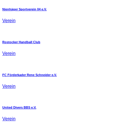
Nienhäger Sportverein 04 e.V.
Verein
Rostocker Handball Club
Verein
FC Förderkader Rene Schneider e.V.
Verein
United Divers BBS e.V.
Verein