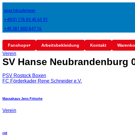
sportdruckmeer
+49(0) 176 83 45 65 91
+49 381 800 847 16
Fanshops
Arbeitsbekleidung
Kontakt
Warenko
▾
Verein
SV Hanse Neubrandenburg 
PSV Rostock Boxen
FC Förderkader Rene Schneider e.V.
Massahaus Jens Fritsche
Verein
cjd