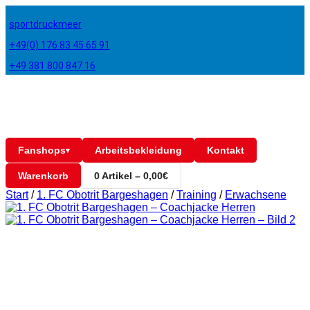
sportdruckmeer
+49(0) 176 83 45 65 91
+49 381 800 847 16
Fanshops
Arbeitsbekleidung
Kontakt
▾
Warenkorb
0 Artikel – 0,00€
Start
/
1. FC Obotrit Bargeshagen
/
Training
/
Erwachsene