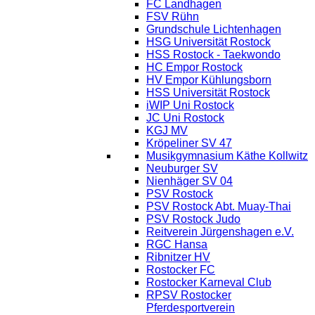
FC Landhagen
FSV Rühn
Grundschule Lichtenhagen
HSG Universität Rostock
HSS Rostock - Taekwondo
HC Empor Rostock
HV Empor Kühlungsborn
HSS Universität Rostock
iWIP Uni Rostock
JC Uni Rostock
KGJ MV
Kröpeliner SV 47
Musikgymnasium Käthe Kollwitz
Neuburger SV
Nienhäger SV 04
PSV Rostock
PSV Rostock Abt. Muay-Thai
PSV Rostock Judo
Reitverein Jürgenshagen e.V.
RGC Hansa
Ribnitzer HV
Rostocker FC
Rostocker Karneval Club
RPSV Rostocker
Pferdesportverein