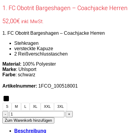
1. FC Obotrit Bargeshagen – Coachjacke Herren
52,00
€
inkl. MwSt.
1. FC Obotrit Bargeshagen – Coachjacke Herren
Stehkragen
versteckte Kapuze
2 Reißverschlusstaschen
Material:
100% Polyester
Marke
: Uhlsport
Farbe
: schwarz
Artikelnummer:
1FCO_100518001
S
M
L
XL
XXL
3XL
1.
FC
Zum Warenkorb hinzufügen
Obotrit
Bargeshagen
Beschreibung