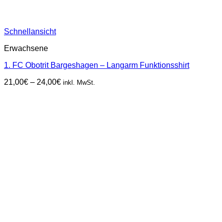
Schnellansicht
Erwachsene
1. FC Obotrit Bargeshagen – Langarm Funktionsshirt
Preisspanne:
21,00
€
–
24,00
€
inkl. MwSt.
21,00€
bis
24,00€