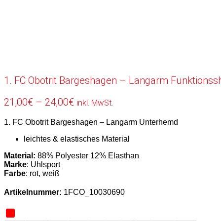
1. FC Obotrit Bargeshagen – Langarm Funktionssh
Preisspanne:
21,00
€
–
24,00
€
inkl. MwSt.
21,00€
1. FC Obotrit Bargeshagen – Langarm Unterhemd
bis
24,00€
leichtes & elastisches Material
Material:
88% Polyester 12% Elasthan
Marke
: Uhlsport
Farbe
: rot, weiß
Artikelnummer:
1FCO_10030690