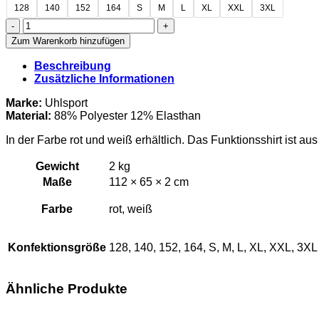
128
140
152
164
S
M
L
XL
XXL
3XL
1.
FC
Zum Warenkorb hinzufügen
Obotrit
Bargeshagen
Beschreibung
–
Zusätzliche Informationen
Langarm
Funktionsshirt
Marke:
Uhlsport
Menge
Material:
88% Polyester 12% Elasthan
In der Farbe rot und weiß erhältlich. Das Funktionsshirt ist au
Gewicht
2 kg
Maße
112 × 65 × 2 cm
Farbe
rot, weiß
Konfektionsgröße
128, 140, 152, 164, S, M, L, XL, XXL, 3XL
Ähnliche Produkte