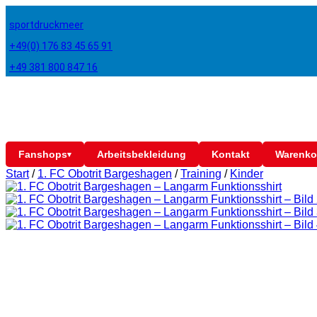
sportdruckmeer
+49(0) 176 83 45 65 91
+49 381 800 847 16
Fanshops
Arbeitsbekleidung
Kontakt
Warenko
▾
Start
/
1. FC Obotrit Bargeshagen
/
Training
/
Kinder