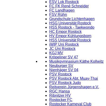
ESV Lok Rostock
FC FK René Schneider
FC Landhagen
FSV Rühn
Grundschule Lichtenhagen
HSG Universität Rostock
HSS Rostock - Taekwondo
HC Empor Rostock
HV Empor Kühlungsborn
HSS Universität Rostock
iWIP Uni Rostock
JC Uni Rostock
KGJ MV
Kröpeliner SV 47
Musikgymnasium Käthe Kollwitz
Neuburger SV
Nienhäger SV 04
PSV Rostock
PSV Rostock Abt. Muay-Thai
PSV Rostock Judo
Reitverein Jürgenshagen e.V.
RGC Hansa
Ribnitzer HV
Rostocker FC
Rostocker Karneval Club