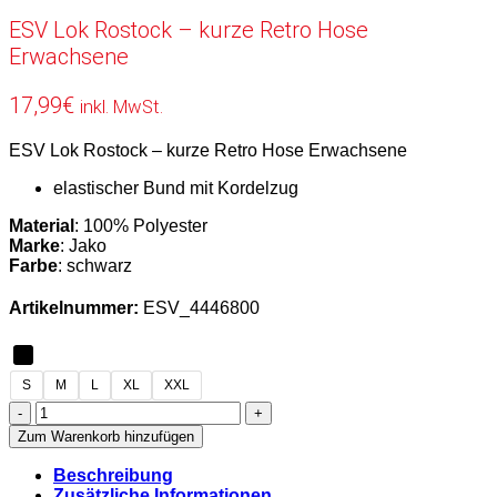
ESV Lok Rostock – kurze Retro Hose
Erwachsene
17,99
€
inkl. MwSt.
ESV Lok Rostock – kurze Retro Hose Erwachsene
elastischer Bund mit Kordelzug
Material
: 100% Polyester
Marke
: Jako
Farbe
: schwarz
Artikelnummer:
ESV_4446800
S
M
L
XL
XXL
ESV
Lok
Zum Warenkorb hinzufügen
Rostock
-
Beschreibung
kurze
Zusätzliche Informationen