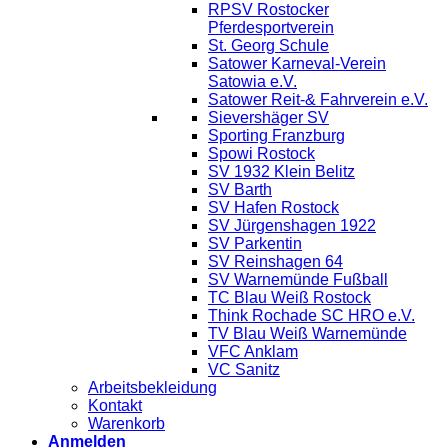
RPSV Rostocker
Pferdesportverein
St. Georg Schule
Satower Karneval-Verein
Satowia e.V.
Satower Reit-& Fahrverein e.V.
Sievershäger SV
Sporting Franzburg
Spowi Rostock
SV 1932 Klein Belitz
SV Barth
SV Hafen Rostock
SV Jürgenshagen 1922
SV Parkentin
SV Reinshagen 64
SV Warnemünde Fußball
TC Blau Weiß Rostock
Think Rochade SC HRO e.V.
TV Blau Weiß Warnemünde
VFC Anklam
VC Sanitz
Arbeitsbekleidung
Kontakt
Warenkorb
Anmelden