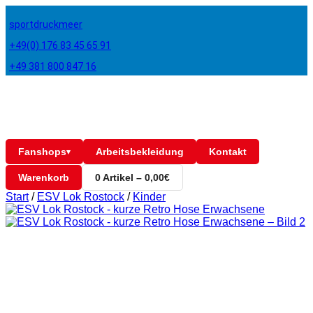
sportdruckmeer
+49(0) 176 83 45 65 91
+49 381 800 847 16
Fanshops
Arbeitsbekleidung
Kontakt
▾
Warenkorb
0 Artikel – 0,00€
Start
/
ESV Lok Rostock
/
Kinder