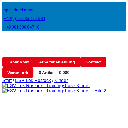
sportdruckmeer
+49(0) 176 83 45 65 91
+49 381 800 847 16
Fanshops
Arbeitsbekleidung
Kontakt
▾
Warenkorb
0 Artikel – 0,00€
Start
/
ESV Lok Rostock
/
Kinder