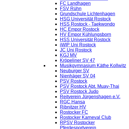
FC Landhagen
FSV Rühn
Grundschule Lichtenhagen
HSG Universität Rostock
HSS Rostock - Taekwondo
HC Empor Rostock
HV Empor Kühlungsborn
HSS Universität Rostock
iWIP Uni Rostock
JC Uni Rostock
KGJ MV
Kröpeliner SV 47
Musikgymnasium Käthe Kollwitz
Neuburger SV
Nienhäger SV 04
PSV Rostock
PSV Rostock Abt. Muay-Thai
PSV Rostock Judo
Reitverein Jürgenshagen e.V.
RGC Hansa
Ribnitzer HV
Rostocker FC
Rostocker Karneval Club
RPSV Rostocker
Pferdesportverein