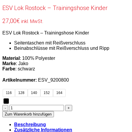
ESV Lok Rostock – Trainingshose Kinder
27,00
€
inkl. MwSt.
ESV Lok Rostock – Trainingshose Kinder
Seitentaschen mit Reißverschluss
Beinabschlüsse mit Reißverschluss und Ripp
Material
: 100% Polyester
Marke
: Jako
Farbe
: schwarz
Artikelnummer:
ESV_9200800
116
128
140
152
164
ESV
Lok
Zum Warenkorb hinzufügen
Rostock
-
Beschreibung
Trainingshose
Zusätzliche Informationen