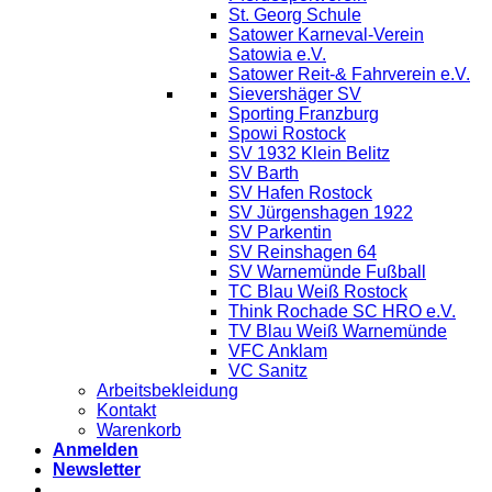
St. Georg Schule
Satower Karneval-Verein
Satowia e.V.
Satower Reit-& Fahrverein e.V.
Sievershäger SV
Sporting Franzburg
Spowi Rostock
SV 1932 Klein Belitz
SV Barth
SV Hafen Rostock
SV Jürgenshagen 1922
SV Parkentin
SV Reinshagen 64
SV Warnemünde Fußball
TC Blau Weiß Rostock
Think Rochade SC HRO e.V.
TV Blau Weiß Warnemünde
VFC Anklam
VC Sanitz
Arbeitsbekleidung
Kontakt
Warenkorb
Anmelden
Newsletter