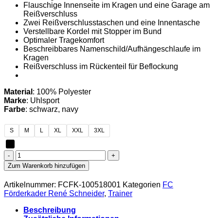
Flauschige Innenseite im Kragen und eine Garage am
Reißverschluss
Zwei Reißverschlusstaschen und eine Innentasche
Verstellbare Kordel mit Stopper im Bund
Optimaler Tragekomfort
Beschreibbares Namenschild/Aufhängeschlaufe im
Kragen
Reißverschluss im Rückenteil für Beflockung
Material
: 100% Polyester
Marke
: Uhlsport
Farbe
: schwarz, navy
S
M
L
XL
XXL
3XL
FC
Förderkader
Zum Warenkorb hinzufügen
René
Schneider
Artikelnummer:
FCFK-100518001
Kategorien
FC
-
Förderkader René Schneider
,
Trainer
Coach
Jacke
Beschreibung
Erwachsene