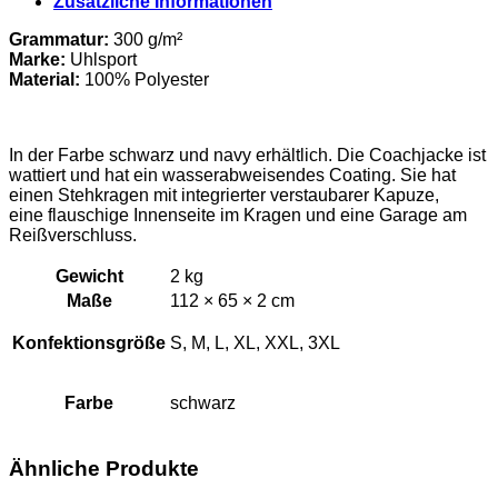
Zusätzliche Informationen
Menge
Grammatur:
300 g/m²
Marke:
Uhlsport
Material
:
100
% Polyester
In der Farbe schwarz und navy erhältlich. Die Coachjacke ist
wattiert und hat ein wasserabweisendes Coating. Sie hat
einen Stehkragen mit integrierter verstaubarer Kapuze,
eine flauschige Innenseite im Kragen und eine Garage am
Reißverschluss.
Gewicht
2 kg
Maße
112 × 65 × 2 cm
Konfektionsgröße
S, M, L, XL, XXL, 3XL
Farbe
schwarz
Ähnliche Produkte