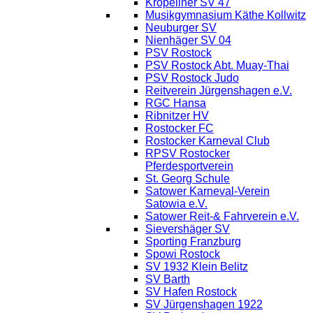
Kröpeliner SV 47
Musikgymnasium Käthe Kollwitz
Neuburger SV
Nienhäger SV 04
PSV Rostock
PSV Rostock Abt. Muay-Thai
PSV Rostock Judo
Reitverein Jürgenshagen e.V.
RGC Hansa
Ribnitzer HV
Rostocker FC
Rostocker Karneval Club
RPSV Rostocker
Pferdesportverein
St. Georg Schule
Satower Karneval-Verein
Satowia e.V.
Satower Reit-& Fahrverein e.V.
Sievershäger SV
Sporting Franzburg
Spowi Rostock
SV 1932 Klein Belitz
SV Barth
SV Hafen Rostock
SV Jürgenshagen 1922