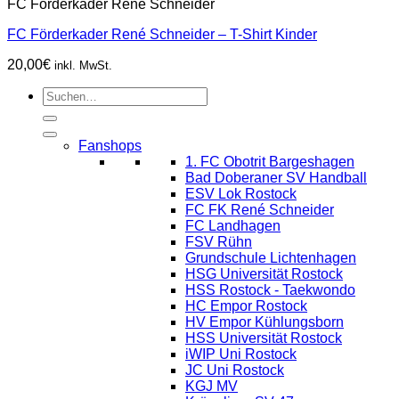
FC Förderkader René Schneider
FC Förderkader René Schneider – T-Shirt Kinder
20,00
€
inkl. MwSt.
Suchen
nach:
Fanshops
1. FC Obotrit Bargeshagen
Bad Doberaner SV Handball
ESV Lok Rostock
FC FK René Schneider
FC Landhagen
FSV Rühn
Grundschule Lichtenhagen
HSG Universität Rostock
HSS Rostock - Taekwondo
HC Empor Rostock
HV Empor Kühlungsborn
HSS Universität Rostock
iWIP Uni Rostock
JC Uni Rostock
KGJ MV