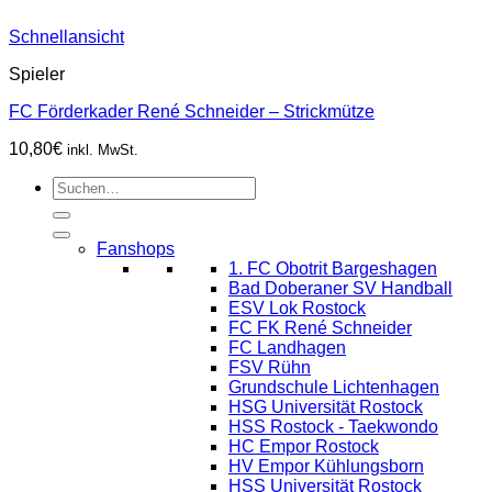
Schnellansicht
Spieler
FC Förderkader René Schneider – Strickmütze
10,80
€
inkl. MwSt.
Suchen
nach:
Fanshops
1. FC Obotrit Bargeshagen
Bad Doberaner SV Handball
ESV Lok Rostock
FC FK René Schneider
FC Landhagen
FSV Rühn
Grundschule Lichtenhagen
HSG Universität Rostock
HSS Rostock - Taekwondo
HC Empor Rostock
HV Empor Kühlungsborn
HSS Universität Rostock