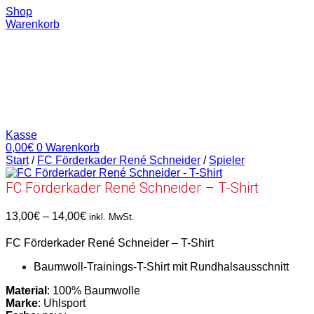
Shop
Warenkorb
Kasse
0,00
€
0
Warenkorb
Start
/
FC Förderkader René Schneider
/
Spieler
FC Förderkader René Schneider – T-Shirt
Preisspanne:
13,00
€
–
14,00
€
inkl. MwSt.
13,00€
bis
FC Förderkader René Schneider – T-Shirt
14,00€
Baumwoll-Trainings-T-Shirt mit Rundhalsausschnitt
Material
: 100% Baumwolle
Marke
: Uhlsport