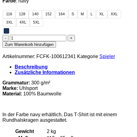
Farbe
: navy
116
128
140
152
164
S
M
L
XL
XXL
3XL
4XL
5XL
FC
Förderkader
Zum Warenkorb hinzufügen
René
Schneider
Artikelnummer:
FCFK-100612341
Kategorie
Spieler
-
T-
Beschreibung
Shirt
Zusätzliche Informationen
Menge
Grammatur:
300 g/m²
Marke:
Uhlsport
Material
:
100
% Baumwolle
In der Farbe navy erhältlich. Das T-Shirt ist mit einem
Rundhalskragen ausgestattet.
Gewicht
2 kg