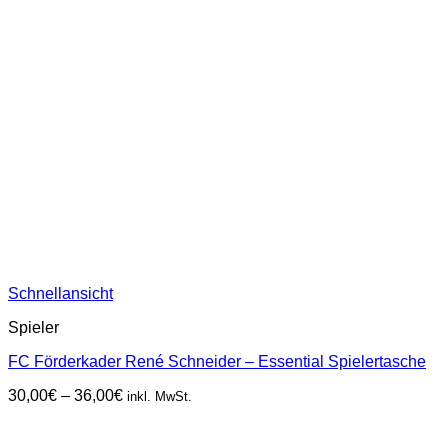
Schnellansicht
Spieler
FC Förderkader René Schneider – Essential Spielertasche
Preisspanne:
30,00
€
–
36,00
€
inkl. MwSt.
30,00€
bis