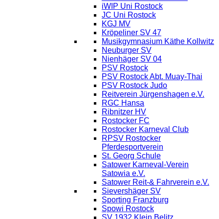
iWIP Uni Rostock
JC Uni Rostock
KGJ MV
Kröpeliner SV 47
Musikgymnasium Käthe Kollwitz
Neuburger SV
Nienhäger SV 04
PSV Rostock
PSV Rostock Abt. Muay-Thai
PSV Rostock Judo
Reitverein Jürgenshagen e.V.
RGC Hansa
Ribnitzer HV
Rostocker FC
Rostocker Karneval Club
RPSV Rostocker
Pferdesportverein
St. Georg Schule
Satower Karneval-Verein
Satowia e.V.
Satower Reit-& Fahrverein e.V.
Sievershäger SV
Sporting Franzburg
Spowi Rostock
SV 1932 Klein Belitz