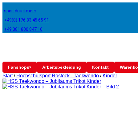
sportdruckmeer
+49(0) 176 83 45 65 91
+49 381 800 847 16
Fanshops
Arbeitsbekleidung
Kontakt
Warenko
▾
Start
/
Hochschulsport Rostock - Taekwondo
/
Kinder