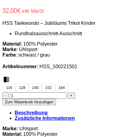
32,00
€
inkl. MwSt.
HSS Taekwondo – Jubiläums Trikot Kinder
Rundhalsausschnitt-Ausschnitt
Material:
100% Polyester
Marke
: Uhlsport
Farbe
: schwarz / grau
Artikelnummer:
HSS_100221501
116
128
140
152
164
HSS
Taekwondo
Zum Warenkorb hinzufügen
–
Jubiläums
Beschreibung
Trikot
Zusätzliche Informationen
Kinder
Menge
Marke:
Uhlsport
Material:
100% Polyester