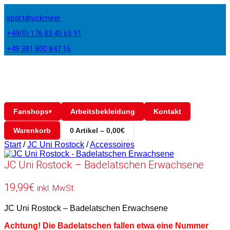
sportdruckmeer
+49(0) 176 83 45 65 91
+49 381 800 847 16
Fanshops
Arbeitsbekleidung
Kontakt
▾
Warenkorb
0 Artikel – 0,00€
Start
/
JC Uni Rostock
/
Accessoires
JC Uni Rostock – Badelatschen Erwachsene
19,99
€
inkl. MwSt.
JC Uni Rostock – Badelatschen Erwachsene
Achtung! Die Badelatschen fallen etwa eine Nummer