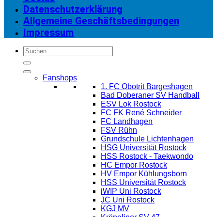
Datenschutzerklärung
Allgemeine Geschäftsbedingungen
Impressum
Suchen
nach:
Fanshops
1. FC Obotrit Bargeshagen
Bad Doberaner SV Handball
ESV Lok Rostock
FC FK René Schneider
FC Landhagen
FSV Rühn
Grundschule Lichtenhagen
HSG Universität Rostock
HSS Rostock - Taekwondo
HC Empor Rostock
HV Empor Kühlungsborn
HSS Universität Rostock
iWIP Uni Rostock
JC Uni Rostock
KGJ MV