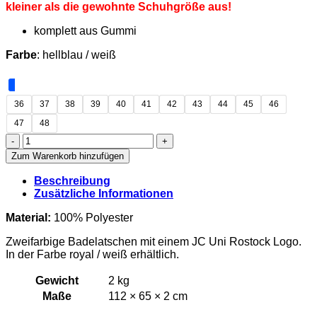
kleiner als die gewohnte Schuhgröße aus!
komplett aus Gummi
Farbe
: hellblau / weiß
36
37
38
39
40
41
42
43
44
45
46
47
48
JC
Uni
Zum Warenkorb hinzufügen
Rostock
-
Beschreibung
Badelatschen
Zusätzliche Informationen
Erwachsene
Menge
Material:
100% Polyester
Zweifarbige Badelatschen mit einem JC Uni Rostock Logo.
In der Farbe royal / weiß erhältlich.
Gewicht
2 kg
Maße
112 × 65 × 2 cm