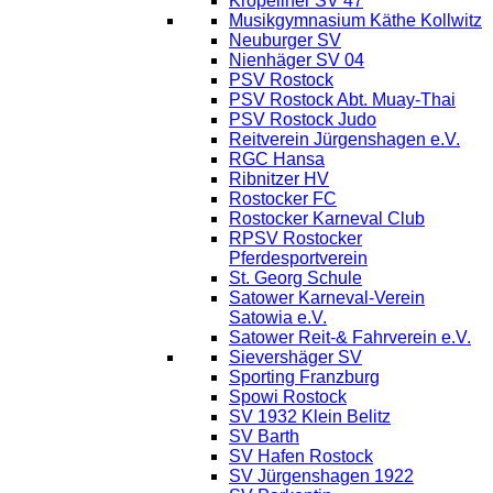
Kröpeliner SV 47
Musikgymnasium Käthe Kollwitz
Neuburger SV
Nienhäger SV 04
PSV Rostock
PSV Rostock Abt. Muay-Thai
PSV Rostock Judo
Reitverein Jürgenshagen e.V.
RGC Hansa
Ribnitzer HV
Rostocker FC
Rostocker Karneval Club
RPSV Rostocker
Pferdesportverein
St. Georg Schule
Satower Karneval-Verein
Satowia e.V.
Satower Reit-& Fahrverein e.V.
Sievershäger SV
Sporting Franzburg
Spowi Rostock
SV 1932 Klein Belitz
SV Barth
SV Hafen Rostock
SV Jürgenshagen 1922