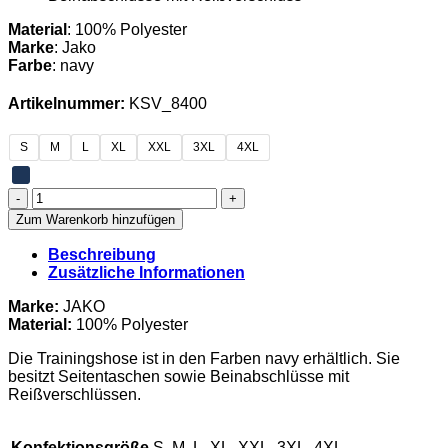
Material
: 100% Polyester
Marke
: Jako
Farbe
: navy
Artikelnummer:
KSV_8400
S
M
L
XL
XXL
3XL
4XL
Kröpeliner
SV
Zum Warenkorb hinzufügen
-
Lange
Beschreibung
Hose
Zusätzliche Informationen
Herren
Menge
Marke:
JAKO
Material:
100% Polyester
Die Trainingshose ist in den Farben navy erhältlich. Sie
besitzt Seitentaschen sowie Beinabschlüsse mit
Reißverschlüssen.
Konfektionsgröße
S, M, L, XL, XXL, 3XL, 4XL