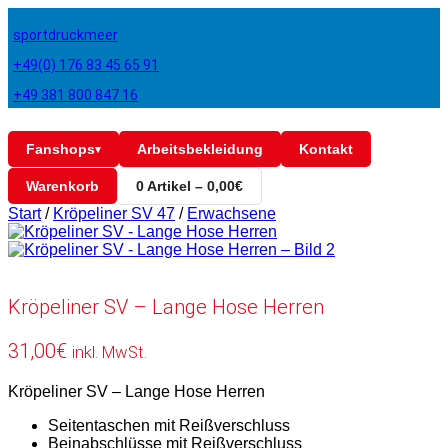
sportdruckmeer
+49(0) 176 83 45 65 91
+49 381 800 847 16
Fanshops
Arbeitsbekleidung
Kontakt
▾
Warenkorb
0 Artikel – 0,00€
Start
/
Kröpeliner SV 47
/
Erwachsene
Kröpeliner SV – Lange Hose Herren
31,00
€
inkl. MwSt.
Kröpeliner SV – Lange Hose Herren
Seitentaschen mit Reißverschluss
Beinabschlüsse mit Reißverschluss