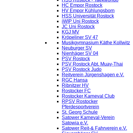
HC Empor Rostock
HV Empor Kühlungsborn
HSS Universität Rostock
iWIP Uni Rostock
JC Uni Rostock
KGJ MV
Kröpeliner SV 47
Musikgymnasium Käthe Kollwitz
Neuburger SV
Nienhäger SV 04
PSV Rostock
PSV Rostock Abt. Muay-Thai
PSV Rostock Judo
Reitverein Jürgenshagen e.V.
RGC Hansa
Ribnitzer HV
Rostocker FC
Rostocker Karneval Club
RPSV Rostocker
Pferdesportverein
St. Georg Schule
Satower Karneval-Verein
Satowia e.V.
Satower Reit-& Fahrverein e.V.