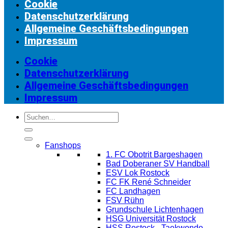
Cookie
Datenschutzerklärung
Allgemeine Geschäftsbedingungen
Impressum
Cookie
Datenschutzerklärung
Allgemeine Geschäftsbedingungen
Impressum
Suchen
nach:
Fanshops
1. FC Obotrit Bargeshagen
Bad Doberaner SV Handball
ESV Lok Rostock
FC FK René Schneider
FC Landhagen
FSV Rühn
Grundschule Lichtenhagen
HSG Universität Rostock
HSS Rostock - Taekwondo