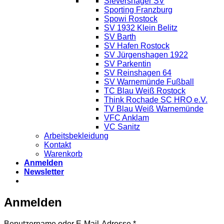
Sievershäger SV
Sporting Franzburg
Spowi Rostock
SV 1932 Klein Belitz
SV Barth
SV Hafen Rostock
SV Jürgenshagen 1922
SV Parkentin
SV Reinshagen 64
SV Warnemünde Fußball
TC Blau Weiß Rostock
Think Rochade SC HRO e.V.
TV Blau Weiß Warnemünde
VFC Anklam
VC Sanitz
Arbeitsbekleidung
Kontakt
Warenkorb
Anmelden
Newsletter
Anmelden
Erforderlich
Benutzername oder E-Mail-Adresse
*