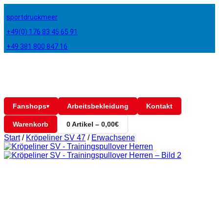
sportdruckmeer
+49(0) 176 83 45 65 91
+49 381 800 847 16
Fanshops
Arbeitsbekleidung
Kontakt
▾
Warenkorb
0 Artikel – 0,00€
Start
/
Kröpeliner SV 47
/
Erwachsene