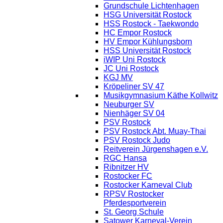
Grundschule Lichtenhagen
HSG Universität Rostock
HSS Rostock - Taekwondo
HC Empor Rostock
HV Empor Kühlungsborn
HSS Universität Rostock
iWIP Uni Rostock
JC Uni Rostock
KGJ MV
Kröpeliner SV 47
Musikgymnasium Käthe Kollwitz
Neuburger SV
Nienhäger SV 04
PSV Rostock
PSV Rostock Abt. Muay-Thai
PSV Rostock Judo
Reitverein Jürgenshagen e.V.
RGC Hansa
Ribnitzer HV
Rostocker FC
Rostocker Karneval Club
RPSV Rostocker
Pferdesportverein
St. Georg Schule
Satower Karneval-Verein