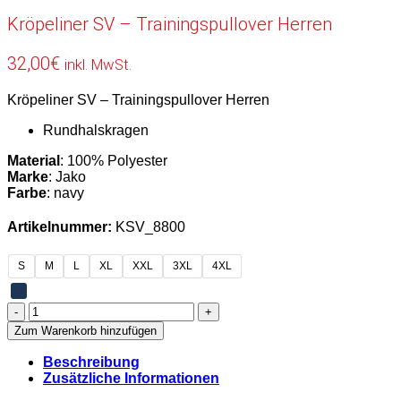
Kröpeliner SV – Trainingspullover Herren
32,00
€
inkl. MwSt.
Kröpeliner SV – Trainingspullover Herren
Rundhalskragen
Material
: 100% Polyester
Marke
: Jako
Farbe
: navy
Artikelnummer:
KSV_8800
S
M
L
XL
XXL
3XL
4XL
Kröpeliner
SV
Zum Warenkorb hinzufügen
-
Trainingspullover
Beschreibung
Herren
Zusätzliche Informationen
Menge