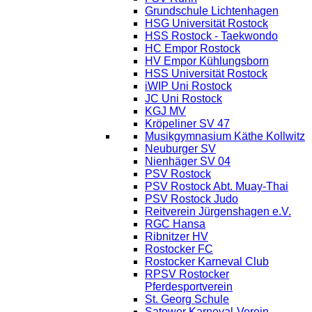
Grundschule Lichtenhagen
HSG Universität Rostock
HSS Rostock - Taekwondo
HC Empor Rostock
HV Empor Kühlungsborn
HSS Universität Rostock
iWIP Uni Rostock
JC Uni Rostock
KGJ MV
Kröpeliner SV 47
Musikgymnasium Käthe Kollwitz
Neuburger SV
Nienhäger SV 04
PSV Rostock
PSV Rostock Abt. Muay-Thai
PSV Rostock Judo
Reitverein Jürgenshagen e.V.
RGC Hansa
Ribnitzer HV
Rostocker FC
Rostocker Karneval Club
RPSV Rostocker
Pferdesportverein
St. Georg Schule
Satower Karneval-Verein