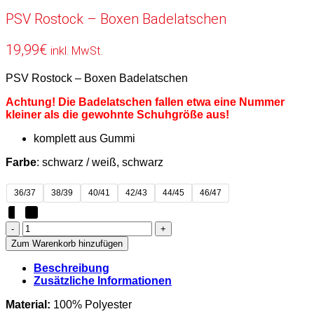
PSV Rostock – Boxen Badelatschen
19,99
€
inkl. MwSt.
PSV Rostock – Boxen Badelatschen
Achtung! Die Badelatschen fallen etwa eine Nummer
kleiner als die gewohnte Schuhgröße aus!
komplett aus Gummi
Farbe
: schwarz / weiß, schwarz
36/37
38/39
40/41
42/43
44/45
46/47
PSV
Rostock
Zum Warenkorb hinzufügen
-
Boxen
Beschreibung
Badelatschen
Zusätzliche Informationen
Menge
Material:
100% Polyester