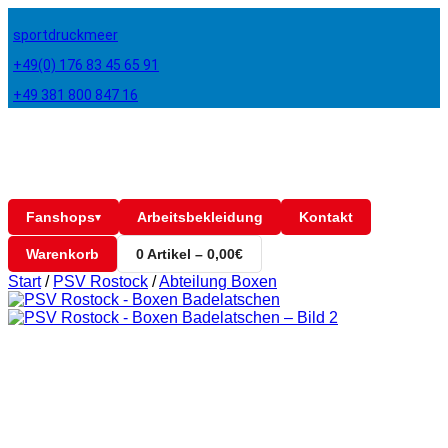
sportdruckmeer
+49(0) 176 83 45 65 91
+49 381 800 847 16
Fanshops
Arbeitsbekleidung
Kontakt
▾
Warenkorb
0 Artikel – 0,00€
Start
/
PSV Rostock
/
Abteilung Boxen