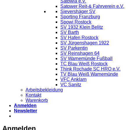
Satowia e.V.
Satower Reit-& Fahrverein e.V.
Sievershäger SV
Sporting Franzburg
Spowi Rostock
SV 1932 Klein Belitz
SV Barth
SV Hafen Rostock
SV Jürgenshagen 1922
SV Parkentin
SV Reinshagen 64
SV Warnemünde Fußball
TC Blau Weiß Rostock
Think Rochade SC HRO e.V.
TV Blau Weiß Warnemünde
VFC Anklam
VC Sanitz
Arbeitsbekleidung
Kontakt
Warenkorb
Anmelden
Newsletter
Anmelden