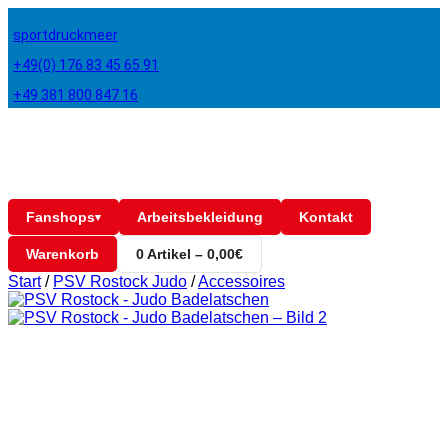
sportdruckmeer
+49(0) 176 83 45 65 91
+49 381 800 847 16
Fanshops
Arbeitsbekleidung
Kontakt
▾
Warenkorb
0 Artikel – 0,00€
Start
/
PSV Rostock Judo
/
Accessoires