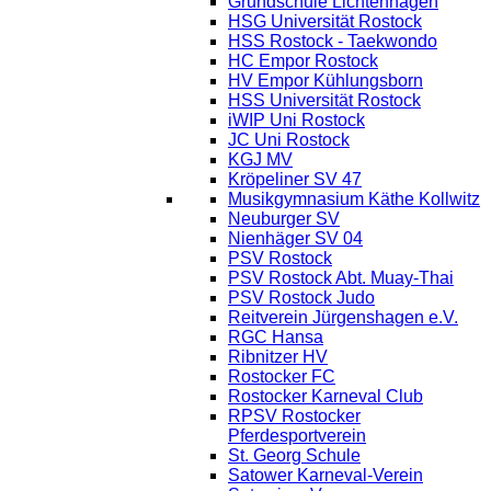
Grundschule Lichtenhagen
HSG Universität Rostock
HSS Rostock - Taekwondo
HC Empor Rostock
HV Empor Kühlungsborn
HSS Universität Rostock
iWIP Uni Rostock
JC Uni Rostock
KGJ MV
Kröpeliner SV 47
Musikgymnasium Käthe Kollwitz
Neuburger SV
Nienhäger SV 04
PSV Rostock
PSV Rostock Abt. Muay-Thai
PSV Rostock Judo
Reitverein Jürgenshagen e.V.
RGC Hansa
Ribnitzer HV
Rostocker FC
Rostocker Karneval Club
RPSV Rostocker
Pferdesportverein
St. Georg Schule
Satower Karneval-Verein