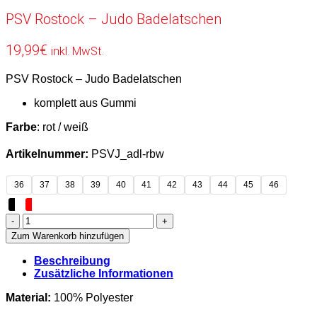
PSV Rostock – Judo Badelatschen
19,99
€
inkl. MwSt.
PSV Rostock – Judo Badelatschen
komplett aus Gummi
Farbe
: rot / weiß
Artikelnummer:
PSVJ_adl-rbw
36
37
38
39
40
41
42
43
44
45
46
PSV
Rostock
Zum Warenkorb hinzufügen
-
Judo
Beschreibung
Badelatschen
Zusätzliche Informationen
Menge
Material:
100% Polyester