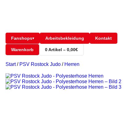
Fanshops
Arbeitsbekleidung
Kontakt
▾
Warenkorb
0 Artikel – 0,00€
Start
/
PSV Rostock Judo
/
Herren