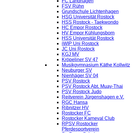
FC Landhagen
FSV Rühn
Grundschule Lichtenhagen
HSG Universität Rostock
HSS Rostock - Taekwondo
HC Empor Rostock
HV Empor Kühlungsborn
HSS Universität Rostock
iWIP Uni Rostock
JC Uni Rostock
KGJ MV
Kröpeliner SV 47
Musikgymnasium Käthe Kollwitz
Neuburger SV
Nienhäger SV 04
PSV Rostock
PSV Rostock Abt. Muay-Thai
PSV Rostock Judo
Reitverein Jürgenshagen e.V.
RGC Hansa
Ribnitzer HV
Rostocker FC
Rostocker Karneval Club
RPSV Rostocker
Pferdesportverein