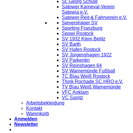
St. Georg Schule
Satower Karneval-Verein
Satowia e.V.
Satower Reit-& Fahrverein e.V.
Sievershäger SV
Sporting Franzburg
Spowi Rostock
SV 1932 Klein Belitz
SV Barth
SV Hafen Rostock
SV Jürgenshagen 1922
SV Parkentin
SV Reinshagen 64
SV Warnemünde Fußball
TC Blau Weiß Rostock
Think Rochade SC HRO e.V.
TV Blau Weiß Warnemünde
VFC Anklam
VC Sanitz
Arbeitsbekleidung
Kontakt
Warenkorb
Anmelden
Newsletter