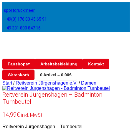
sportdruckmeer
+49(0) 176 83 45 65 91
+49 381 800 847 16
Fanshops
Arbeitsbekleidung
Kontakt
▾
Warenkorb
0 Artikel – 0,00€
Start
/
Reitverein Jürgenshagen e.V.
/
Damen
Reitverein Jürgenshagen – Badminton
Turnbeutel
14,99
€
inkl. MwSt.
Reitverein Jürgenshagen – Turnbeutel