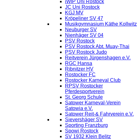
iWIP Uni Rostock
JC Uni Rostock
KGJ MV
Kröpeliner SV 47
Musikgymnasium Käthe Kollwitz
Neuburger SV
Nienhäger SV 04
PSV Rostock
PSV Rostock Abt. Muay-Thai
PSV Rostock Judo
Reitverein Jürgenshagen e.V.
RGC Hansa
Ribnitzer HV
Rostocker FC
Rostocker Karneval Club
RPSV Rostocker
Pferdesportverein
St. Georg Schule
Satower Karneval-Verein
Satowia e.V.
Satower Reit-& Fahrverein e.V.
Sievershäger SV
Sporting Franzburg
Spowi Rostock
SV 1932 Klein Belitz