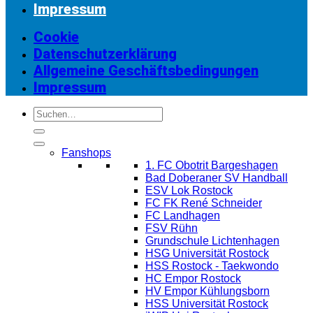
Impressum
Cookie
Datenschutzerklärung
Allgemeine Geschäftsbedingungen
Impressum
Suchen
nach:
Fanshops
1. FC Obotrit Bargeshagen
Bad Doberaner SV Handball
ESV Lok Rostock
FC FK René Schneider
FC Landhagen
FSV Rühn
Grundschule Lichtenhagen
HSG Universität Rostock
HSS Rostock - Taekwondo
HC Empor Rostock
HV Empor Kühlungsborn
HSS Universität Rostock