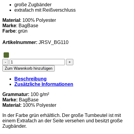
große Zugbänder
extrafach mit Reißverschluss
Material
: 100% Polyester
Marke
: BagBase
Farbe
: grün
Artikelnummer:
JRSV_BG110
Reitverein
Jürgenshagen
Zum Warenkorb hinzufügen
-
Badminton
Beschreibung
Turnbeutel
Zusätzliche Informationen
Menge
Grammatur:
100 g/m²
Marke:
BagBase
Material:
100% Polyester
In der Farbe grün erhältlich. Der große Turnbeutel ist mit
einem Extrafach an der Seite versehen und besitzt große
Zugbänder.