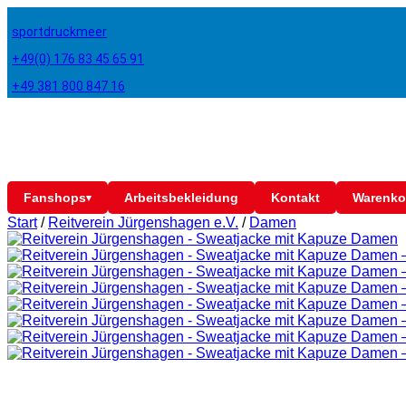
sportdruckmeer
+49(0) 176 83 45 65 91
+49 381 800 847 16
Fanshops
Arbeitsbekleidung
Kontakt
Warenko
▾
Start
/
Reitverein Jürgenshagen e.V.
/
Damen