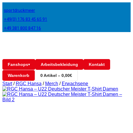
sportdruckmeer
+49(0) 176 83 45 65 91
+49 381 800 847 16
Fanshops
Arbeitsbekleidung
Kontakt
▾
Warenkorb
0 Artikel – 0,00€
Start
/
RGC Hansa
/
Merch
/
Erwachsene