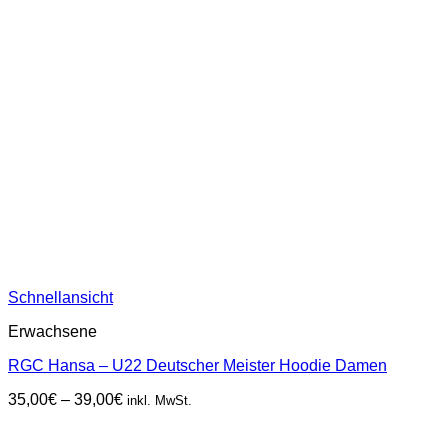
Schnellansicht
Erwachsene
RGC Hansa – U22 Deutscher Meister Hoodie Damen
Preisspanne:
35,00
€
–
39,00
€
inkl. MwSt.
35,00€
bis