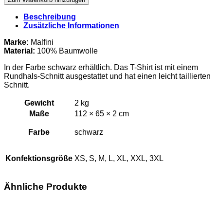
–
U22
Beschreibung
Deutscher
Zusätzliche Informationen
Meister
T-
Marke:
Malfini
Shirt
Material:
100% Baumwolle
Damen
Menge
In der Farbe schwarz erhältlich. Das T-Shirt ist mit einem
Rundhals-Schnitt ausgestattet und hat einen leicht taillierten
Schnitt.
Gewicht
2 kg
Maße
112 × 65 × 2 cm
Farbe
schwarz
Konfektionsgröße
XS, S, M, L, XL, XXL, 3XL
Ähnliche Produkte