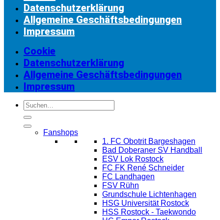
Datenschutzerklärung
Allgemeine Geschäftsbedingungen
Impressum
Cookie
Datenschutzerklärung
Allgemeine Geschäftsbedingungen
Impressum
Suchen
nach:
Fanshops
1. FC Obotrit Bargeshagen
Bad Doberaner SV Handball
ESV Lok Rostock
FC FK René Schneider
FC Landhagen
FSV Rühn
Grundschule Lichtenhagen
HSG Universität Rostock
HSS Rostock - Taekwondo