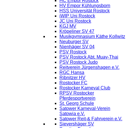
HC Empor Rostock
HV Empor Kühlungsborn
HSS Universität Rostock
iWIP Uni Rostock
JC Uni Rostock
KGJ MV
Kröpeliner SV 47
Musikgymnasium Käthe Kollwitz
Neuburger SV
Nienhäger SV 04
PSV Rostock
PSV Rostock Abt. Muay-Thai
PSV Rostock Judo
Reitverein Jürgenshagen e.V.
RGC Hansa
Ribnitzer HV
Rostocker FC
Rostocker Karneval Club
RPSV Rostocker
Pferdesportverein
St. Georg Schule
Satower Karneval-Verein
Satowia e.V.
Satower Reit-& Fahrverein e.V.
Sievershäger SV