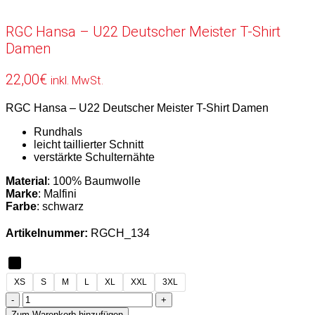
RGC Hansa – U22 Deutscher Meister T-Shirt
Damen
22,00
€
inkl. MwSt.
RGC Hansa – U22 Deutscher Meister T-Shirt Damen
Rundhals
leicht taillierter Schnitt
verstärkte Schulternähte
Material
: 100% Baumwolle
Marke
: Malfini
Farbe
: schwarz
Artikelnummer:
RGCH_134
XS
S
M
L
XL
XXL
3XL
RGC
Hansa
Zum Warenkorb hinzufügen