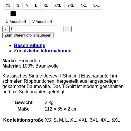
XS
S
M
L
XL
XXL
3XL
4XL
5XL
U-Ausschnitt
V-Ausschnitt
Ribnitzer
HV
Zum Warenkorb hinzufügen
-
T-
Beschreibung
Shirt
Zusätzliche Informationen
Herren
Menge
Marke:
Promodoro
Material:
100% Baumwolle
Klassisches Single-Jersey-T-Shirt mit Elasthananteil im
schmalen Rippbündchen, hergestellt aus langstapeliger
gekämmter Baumwolle. Das T-Shirt ist modern geschnitten
und mit Seitennähten gefertigt.
Gewicht
2 kg
Maße
112 × 65 × 2 cm
Konfektionsgröße
XS, S, M, L, XL, XXL, 3XL, 4XL, 5XL