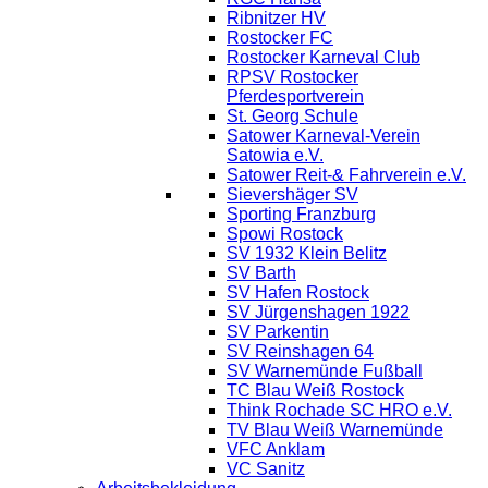
Ribnitzer HV
Rostocker FC
Rostocker Karneval Club
RPSV Rostocker
Pferdesportverein
St. Georg Schule
Satower Karneval-Verein
Satowia e.V.
Satower Reit-& Fahrverein e.V.
Sievershäger SV
Sporting Franzburg
Spowi Rostock
SV 1932 Klein Belitz
SV Barth
SV Hafen Rostock
SV Jürgenshagen 1922
SV Parkentin
SV Reinshagen 64
SV Warnemünde Fußball
TC Blau Weiß Rostock
Think Rochade SC HRO e.V.
TV Blau Weiß Warnemünde
VFC Anklam
VC Sanitz