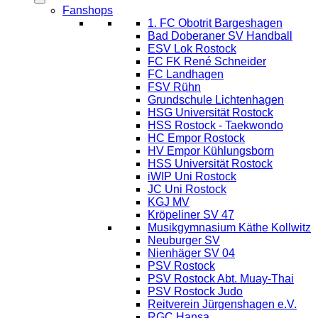
Fanshops
1. FC Obotrit Bargeshagen
Bad Doberaner SV Handball
ESV Lok Rostock
FC FK René Schneider
FC Landhagen
FSV Rühn
Grundschule Lichtenhagen
HSG Universität Rostock
HSS Rostock - Taekwondo
HC Empor Rostock
HV Empor Kühlungsborn
HSS Universität Rostock
iWIP Uni Rostock
JC Uni Rostock
KGJ MV
Kröpeliner SV 47
Musikgymnasium Käthe Kollwitz
Neuburger SV
Nienhäger SV 04
PSV Rostock
PSV Rostock Abt. Muay-Thai
PSV Rostock Judo
Reitverein Jürgenshagen e.V.
RGC Hansa