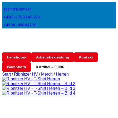
sportdruckmeer
+49(0) 176 83 45 65 91
+49 381 800 847 16
Fanshops
Arbeitsbekleidung
Kontakt
▾
Warenkorb
0 Artikel – 0,00€
Start
/
Ribnitzer HV
/
Merch
/
Herren