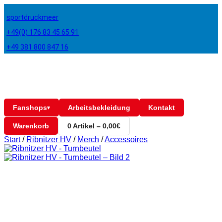
sportdruckmeer
+49(0) 176 83 45 65 91
+49 381 800 847 16
Fanshops
Arbeitsbekleidung
Kontakt
▾
Warenkorb
0 Artikel – 0,00€
Start
/
Ribnitzer HV
/
Merch
/
Accessoires