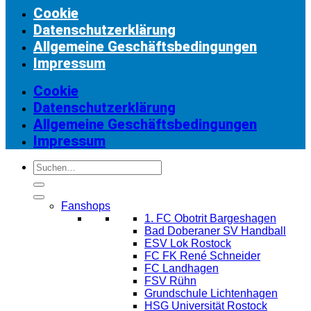
Cookie
Datenschutzerklärung
Allgemeine Geschäftsbedingungen
Impressum
Cookie
Datenschutzerklärung
Allgemeine Geschäftsbedingungen
Impressum
Suchen
nach:
Fanshops
1. FC Obotrit Bargeshagen
Bad Doberaner SV Handball
ESV Lok Rostock
FC FK René Schneider
FC Landhagen
FSV Rühn
Grundschule Lichtenhagen
HSG Universität Rostock