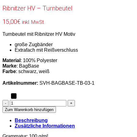
Ribnitzer HV – Turnbeutel
15,00
€
inkl. MwSt.
Turnbeutel mit Ribnitzer HV Motiv
große Zugbänder
Extrafach mit Reißverschluss
Material
: 100% Polyester
Marke
: BagBase
Farbe
: schwarz, weiß
Artikelnummer:
SVH-BAGBASE-TB-03-1
Ribnitzer
HV
Zum Warenkorb hinzufügen
-
Turnbeutel
Beschreibung
Menge
Zusätzliche Informationen
Grammatur:
100 g/m²