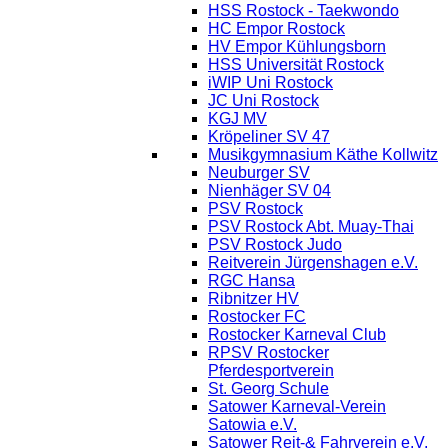
HSS Rostock - Taekwondo
HC Empor Rostock
HV Empor Kühlungsborn
HSS Universität Rostock
iWIP Uni Rostock
JC Uni Rostock
KGJ MV
Kröpeliner SV 47
Musikgymnasium Käthe Kollwitz
Neuburger SV
Nienhäger SV 04
PSV Rostock
PSV Rostock Abt. Muay-Thai
PSV Rostock Judo
Reitverein Jürgenshagen e.V.
RGC Hansa
Ribnitzer HV
Rostocker FC
Rostocker Karneval Club
RPSV Rostocker
Pferdesportverein
St. Georg Schule
Satower Karneval-Verein
Satowia e.V.
Satower Reit-& Fahrverein e.V.