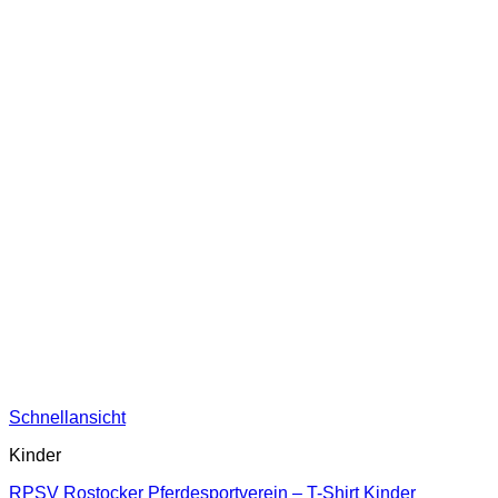
Schnellansicht
Kinder
RPSV Rostocker Pferdesportverein – T-Shirt Kinder