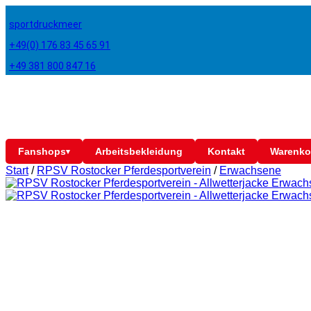
sportdruckmeer
+49(0) 176 83 45 65 91
+49 381 800 847 16
Fanshops
Arbeitsbekleidung
Kontakt
Warenko
▾
Start
/
RPSV Rostocker Pferdesportverein
/
Erwachsene