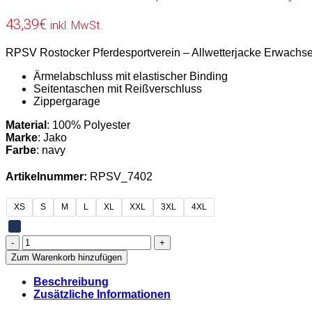
43,39
€
inkl. MwSt.
RPSV Rostocker Pferdesportverein – Allwetterjacke Erwachs
Ärmelabschluss mit elastischer Binding
Seitentaschen mit Reißverschluss
Zippergarage
Material
: 100% Polyester
Marke
: Jako
Farbe
: navy
Artikelnummer:
RPSV_7402
XS
S
M
L
XL
XXL
3XL
4XL
RPSV
Rostocker
Zum Warenkorb hinzufügen
Pferdesportverein
-
Beschreibung
Allwetterjacke
Zusätzliche Informationen
Erwachsene