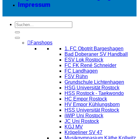
Impressum
Fanshops
1. FC Obotrit Bargeshagen
Bad Doberaner SV Handball
ESV Lok Rostock
FC FK René Schneider
FC Landhagen
FSV Rühn
Grundschule Lichtenhagen
HSG Universität Rostock
HSS Rostock - Taekwondo
HC Empor Rostock
HV Empor Kühlungsborn
HSS Universität Rostock
iWIP Uni Rostock
JC Uni Rostock
KGJ MV
Kröpeliner SV 47
Musikgymnasium Käthe Kollwitz