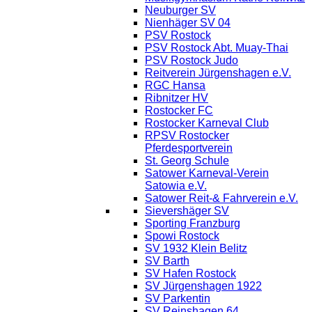
Neuburger SV
Nienhäger SV 04
PSV Rostock
PSV Rostock Abt. Muay-Thai
PSV Rostock Judo
Reitverein Jürgenshagen e.V.
RGC Hansa
Ribnitzer HV
Rostocker FC
Rostocker Karneval Club
RPSV Rostocker
Pferdesportverein
St. Georg Schule
Satower Karneval-Verein
Satowia e.V.
Satower Reit-& Fahrverein e.V.
Sievershäger SV
Sporting Franzburg
Spowi Rostock
SV 1932 Klein Belitz
SV Barth
SV Hafen Rostock
SV Jürgenshagen 1922
SV Parkentin
SV Reinshagen 64