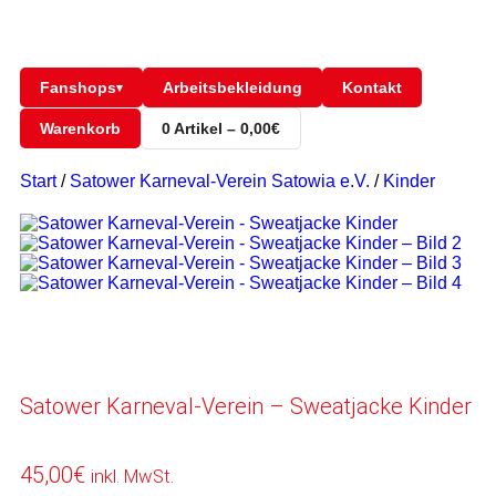
Fanshops
Arbeitsbekleidung
Kontakt
▾
Warenkorb
0 Artikel – 0,00€
Start
/
Satower Karneval-Verein Satowia e.V.
/
Kinder
Satower Karneval-Verein – Sweatjacke Kinder
45,00
€
inkl. MwSt.