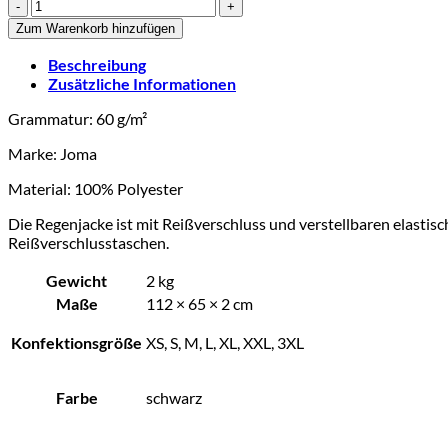
Satower
Reit-
Zum Warenkorb hinzufügen
und
Fahrverein
Beschreibung
-
Zusätzliche Informationen
Regenjacke
Erwachsene
Grammatur:
60 g/m²
Menge
Marke: Joma
Material:
100% Polyester
Die Regenjacke ist mit Reißverschluss und verstellbaren elasti
Reißverschlusstaschen.
Gewicht
2 kg
Maße
112 × 65 × 2 cm
Konfektionsgröße
XS, S, M, L, XL, XXL, 3XL
Farbe
schwarz