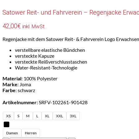
Satower Reit- und Fahrverein – Regenjacke Erwa
42,00
€
inkl. MwSt.
Regenjacke mit dem Satower Reit- & Fahrverein Logo Erwachse
verstellbare elastische Bündchen
versteckte Kapuze
versteckte Reißverschlusstaschen
Water-Resistant-Technologie
Material
: 100% Polyester
Marke
: Joma
Farbe
: schwarz
Artikelnummer:
SRFV-102261-901428
XS
S
M
L
XL
XXL
3XL
Damen
Herren