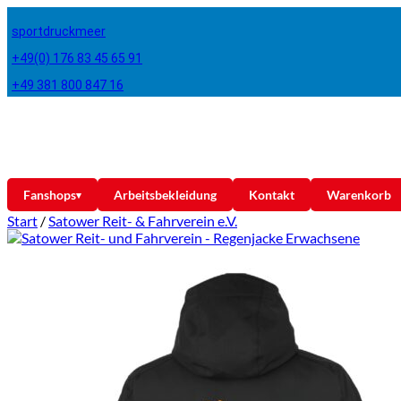
sportdruckmeer
+49(0) 176 83 45 65 91
+49 381 800 847 16
Fanshops
Arbeitsbekleidung
Kontakt
Warenkorb
▾
Start
/
Satower Reit- & Fahrverein e.V.