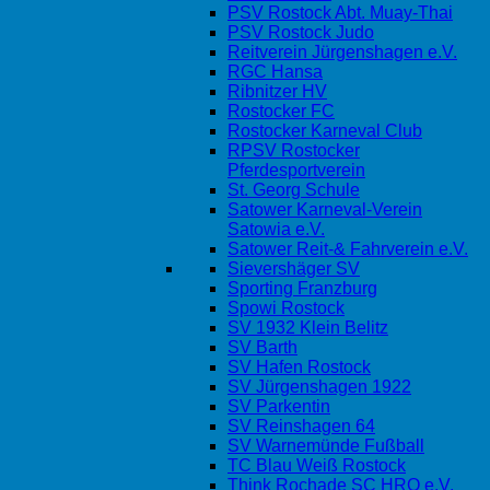
PSV Rostock Abt. Muay-Thai
PSV Rostock Judo
Reitverein Jürgenshagen e.V.
RGC Hansa
Ribnitzer HV
Rostocker FC
Rostocker Karneval Club
RPSV Rostocker
Pferdesportverein
St. Georg Schule
Satower Karneval-Verein
Satowia e.V.
Satower Reit-& Fahrverein e.V.
Sievershäger SV
Sporting Franzburg
Spowi Rostock
SV 1932 Klein Belitz
SV Barth
SV Hafen Rostock
SV Jürgenshagen 1922
SV Parkentin
SV Reinshagen 64
SV Warnemünde Fußball
TC Blau Weiß Rostock
Think Rochade SC HRO e.V.