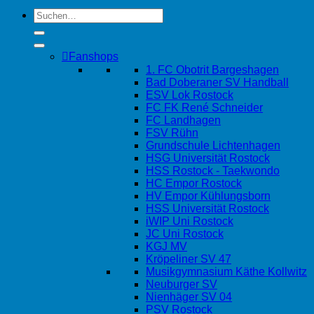
Fanshops
1. FC Obotrit Bargeshagen
Bad Doberaner SV Handball
ESV Lok Rostock
FC FK René Schneider
FC Landhagen
FSV Rühn
Grundschule Lichtenhagen
HSG Universität Rostock
HSS Rostock - Taekwondo
HC Empor Rostock
HV Empor Kühlungsborn
HSS Universität Rostock
iWIP Uni Rostock
JC Uni Rostock
KGJ MV
Kröpeliner SV 47
Musikgymnasium Käthe Kollwitz
Neuburger SV
Nienhäger SV 04
PSV Rostock