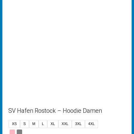
SV Hafen Rostock – Hoodie Damen
XS
S
M
L
XL
XXL
3XL
4XL