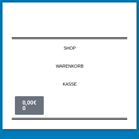
SHOP
WARENKORB
KASSE
0,00
€
0