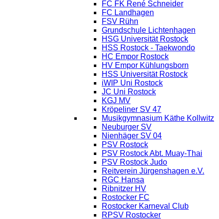
FC FK René Schneider
FC Landhagen
FSV Rühn
Grundschule Lichtenhagen
HSG Universität Rostock
HSS Rostock - Taekwondo
HC Empor Rostock
HV Empor Kühlungsborn
HSS Universität Rostock
iWIP Uni Rostock
JC Uni Rostock
KGJ MV
Kröpeliner SV 47
Musikgymnasium Käthe Kollwitz
Neuburger SV
Nienhäger SV 04
PSV Rostock
PSV Rostock Abt. Muay-Thai
PSV Rostock Judo
Reitverein Jürgenshagen e.V.
RGC Hansa
Ribnitzer HV
Rostocker FC
Rostocker Karneval Club
RPSV Rostocker