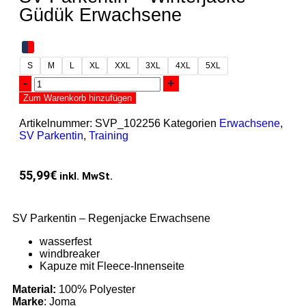
Güdük Erwachsene
S
M
L
XL
XXL
3XL
4XL
5XL
Zum Warenkorb hinzufügen
Artikelnummer:
SVP_102256
Kategorien
Erwachsene
,
SV Parkentin
,
Training
55,99
€
inkl. MwSt.
SV Parkentin – Regenjacke Erwachsene
wasserfest
windbreaker
Kapuze mit Fleece-Innenseite
Material:
100% Polyester
Marke
: Joma