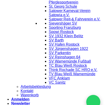
Pferdesportverein
St. Georg Schule
Satower Karneval-Verein
Satowia e.V.
Satower Reit-& Fahrverein e.V.
Sievershäger SV
Sporting Franzburg
Spowi Rostock
SV 1932 Klein Belitz
SV Barth
SV Hafen Rostock
SV Jürgenshagen 1922
SV Parkentin
SV Reinshagen 64
SV Warnemünde Fußball
TC Blau Weiß Rostock
Think Rochade SC HRO e.V.
TV Blau Weiß Warnemünde
VFC Anklam
VC Sanitz
Arbeitsbekleidung
Kontakt
Warenkorb
Anmelden
Newsletter