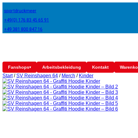
sportdruckmeer
+49(0) 176 83 45 65 91
+49 381 800 847 16
Fanshops
Arbeitsbekleidung
Kontakt
Warenko
▾
Start
/
SV Reinshagen 64
/
Merch
/
Kinder