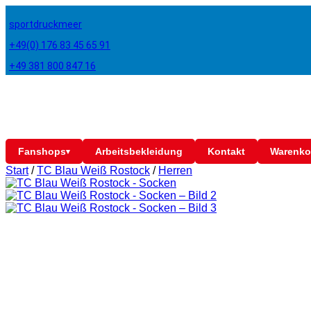
sportdruckmeer
+49(0) 176 83 45 65 91
+49 381 800 847 16
Fanshops
Arbeitsbekleidung
Kontakt
Warenko
▾
Start
/
TC Blau Weiß Rostock
/
Herren