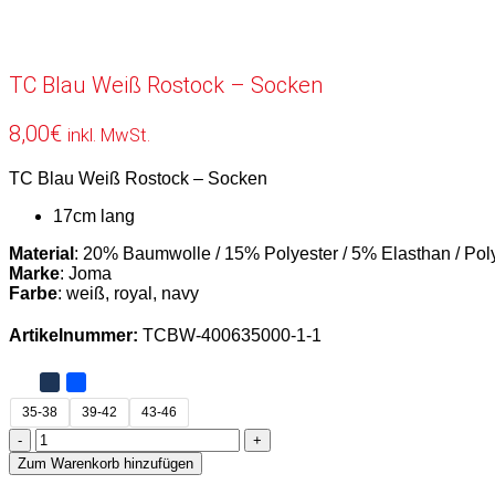
TC Blau Weiß Rostock – Socken
8,00
€
inkl. MwSt.
TC Blau Weiß Rostock – Socken
17cm lang
Material
: 20% Baumwolle / 15% Polyester / 5% Elasthan / Po
Marke
: Joma
Farbe
: weiß, royal, navy
Artikelnummer:
TCBW-400635000-1-1
35-38
39-42
43-46
TC
Blau
Zum Warenkorb hinzufügen
Weiß