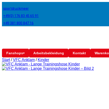
sportdruckmeer
+49(0) 176 83 45 65 91
+49 381 800 847 16
Fanshops
Arbeitsbekleidung
Kontakt
Warenko
▾
Start
/
VFC Anklam
/
Kinder