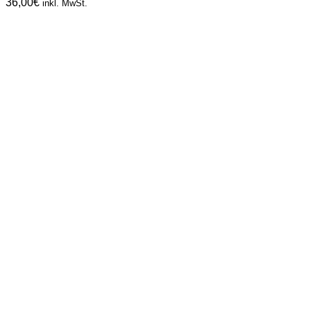
36,00
€
inkl. MwSt.