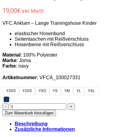
19,00
€
inkl. MwSt.
VFC Anklam – Lange Trainingshose Kinder
elastischer Hosenbund
Seitentaschen mit Reißverschluss
Hosenbeine mit Reißverschluss
Material
: 100% Polyester
Marke
: Joma
Farbe
: navy
Artikelnummer:
VFCA_100027331
Y3XS
Y2XS
YXS
YS
YM
YL
YXL
VFC
Anklam
Zum Warenkorb hinzufügen
-
Lange
Beschreibung
Trainingshose
Zusätzliche Informationen
Kinder