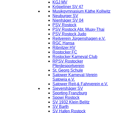
KGJ MV
Kröpeliner SV 47
Musikgymnasium Käthe Kollwitz
Neuburger SV
Nienhäger SV 04
PSV Rostock
PSV Rostock Abt. Muay-Thai
PSV Rostock Judo
Reitverein Jürgenshagen e.V.
RGC Hansa
Ribnitzer HV
Rostocker FC
Rostocker Karneval Club
RPSV Rostocker
Pferdesportverein
St. Georg Schule
Satower Karneval-Verein
Satowia e.V.
Satower Reit-& Fahrverein e.V.
Sievershäger SV
Sporting Franzburg
Spowi Rostock
SV 1932 Klein Belitz
SV Barth
SV Hafen Rostock