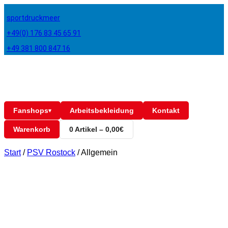
sportdruckmeer
+49(0) 176 83 45 65 91
+49 381 800 847 16
Fanshops
Arbeitsbekleidung
Kontakt
▾
Warenkorb
0 Artikel – 0,00€
Start
/
PSV Rostock
/
Allgemein