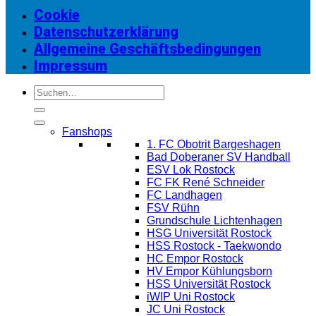
Cookie
Datenschutzerklärung
Allgemeine Geschäftsbedingungen
Impressum
Suchen
nach:
Fanshops
1. FC Obotrit Bargeshagen
Bad Doberaner SV Handball
ESV Lok Rostock
FC FK René Schneider
FC Landhagen
FSV Rühn
Grundschule Lichtenhagen
HSG Universität Rostock
HSS Rostock - Taekwondo
HC Empor Rostock
HV Empor Kühlungsborn
HSS Universität Rostock
iWIP Uni Rostock
JC Uni Rostock