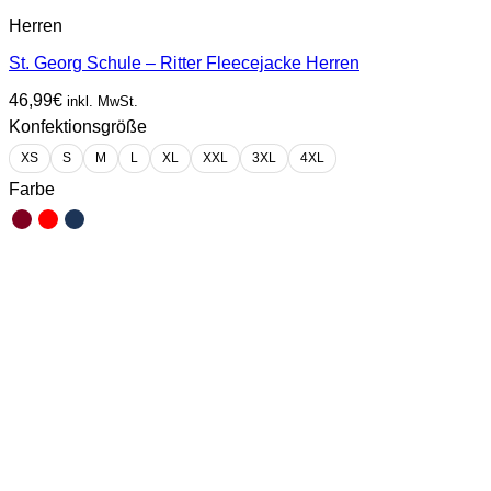
Herren
St. Georg Schule – Ritter Fleecejacke Herren
46,99
€
inkl. MwSt.
Konfektionsgröße
XS
S
M
L
XL
XXL
3XL
4XL
Farbe