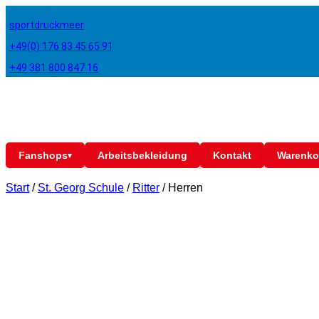
sportdruckmeer
+49(0) 176 83 45 65 91
+49 381 800 847 16
Fanshops
Arbeitsbekleidung
Kontakt
Warenko
▾
Start
/
St. Georg Schule
/
Ritter
/
Herren