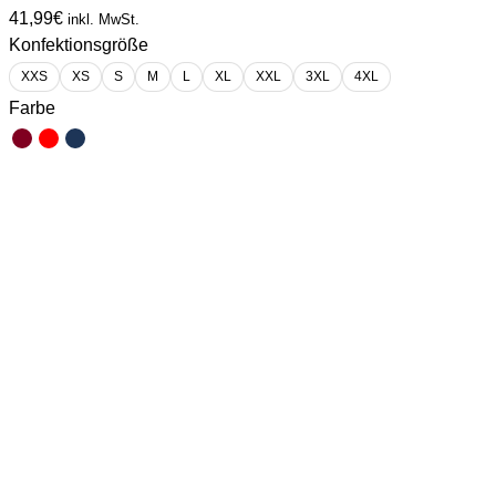
41,99
€
inkl. MwSt.
Konfektionsgröße
XXS
XS
S
M
L
XL
XXL
3XL
4XL
Farbe