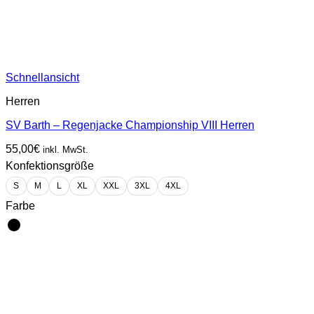
Schnellansicht
Herren
SV Barth – Regenjacke Championship VIII Herren
55,00
€
inkl. MwSt.
Konfektionsgröße
S
M
L
XL
XXL
3XL
4XL
Farbe