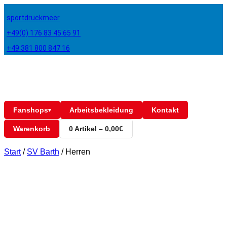
sportdruckmeer
+49(0) 176 83 45 65 91
+49 381 800 847 16
Fanshops
Arbeitsbekleidung
Kontakt
▾
Warenkorb
0 Artikel – 0,00€
Start
/
SV Barth
/
Herren