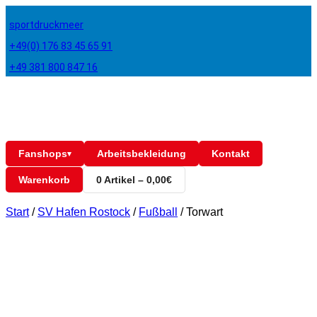
sportdruckmeer
+49(0) 176 83 45 65 91
+49 381 800 847 16
Fanshops
Arbeitsbekleidung
Kontakt
▾
Warenkorb
0 Artikel – 0,00€
Start
/
SV Hafen Rostock
/
Fußball
/
Torwart