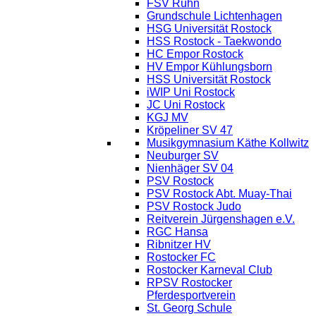
FSV Rühn
Grundschule Lichtenhagen
HSG Universität Rostock
HSS Rostock - Taekwondo
HC Empor Rostock
HV Empor Kühlungsborn
HSS Universität Rostock
iWIP Uni Rostock
JC Uni Rostock
KGJ MV
Kröpeliner SV 47
Musikgymnasium Käthe Kollwitz
Neuburger SV
Nienhäger SV 04
PSV Rostock
PSV Rostock Abt. Muay-Thai
PSV Rostock Judo
Reitverein Jürgenshagen e.V.
RGC Hansa
Ribnitzer HV
Rostocker FC
Rostocker Karneval Club
RPSV Rostocker
Pferdesportverein
St. Georg Schule