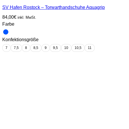
SV Hafen Rostock – Torwarthandschuhe Aquagrip
84,00
€
inkl. MwSt.
Farbe
Konfektionsgröße
7
7,5
8
8,5
9
9,5
10
10,5
11