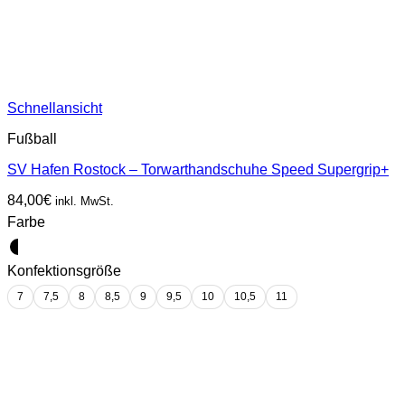
Schnellansicht
Fußball
SV Hafen Rostock – Torwarthandschuhe Speed Supergrip+
84,00
€
inkl. MwSt.
Farbe
Konfektionsgröße
7
7,5
8
8,5
9
9,5
10
10,5
11