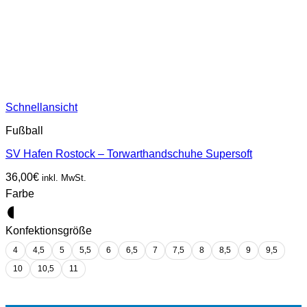
Schnellansicht
Fußball
SV Hafen Rostock – Torwarthandschuhe Supersoft
36,00
€
inkl. MwSt.
Farbe
Konfektionsgröße
4
4,5
5
5,5
6
6,5
7
7,5
8
8,5
9
9,5
10
10,5
11