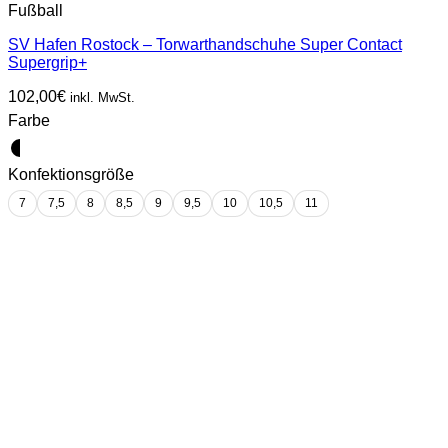
Fußball
SV Hafen Rostock – Torwarthandschuhe Super Contact
Supergrip+
102,00
€
inkl. MwSt.
Farbe
Konfektionsgröße
7
7,5
8
8,5
9
9,5
10
10,5
11