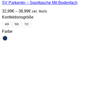
SV Parkentin – Sporttasche Mit Bodenfach
Preisspanne:
32,99
€
–
38,99
€
inkl. MwSt.
32,99€
Konfektionsgröße
bis
38,99€
40l
50l
72l
Farbe