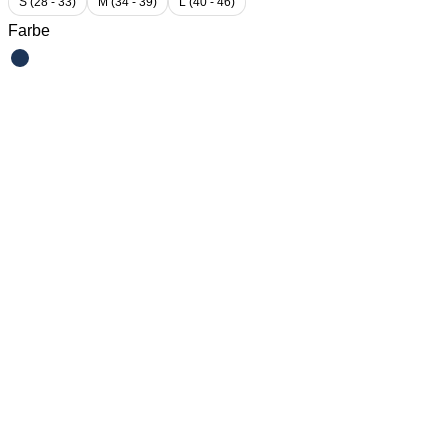
S (28 - 33)
M (34 - 39)
L (40 - 46)
Farbe