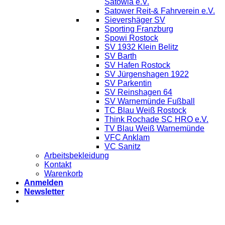
Satowia e.V.
Satower Reit-& Fahrverein e.V.
Sievershäger SV
Sporting Franzburg
Spowi Rostock
SV 1932 Klein Belitz
SV Barth
SV Hafen Rostock
SV Jürgenshagen 1922
SV Parkentin
SV Reinshagen 64
SV Warnemünde Fußball
TC Blau Weiß Rostock
Think Rochade SC HRO e.V.
TV Blau Weiß Warnemünde
VFC Anklam
VC Sanitz
Arbeitsbekleidung
Kontakt
Warenkorb
Anmelden
Newsletter