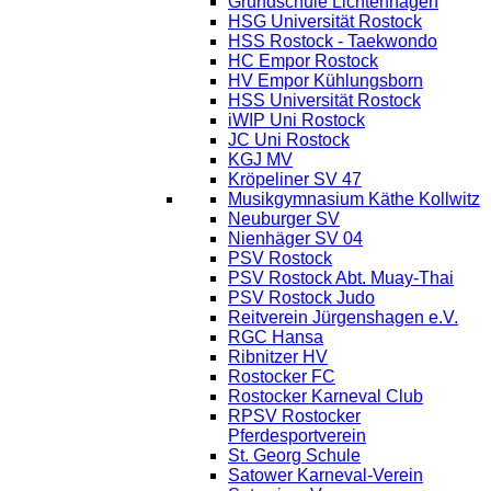
Grundschule Lichtenhagen
HSG Universität Rostock
HSS Rostock - Taekwondo
HC Empor Rostock
HV Empor Kühlungsborn
HSS Universität Rostock
iWIP Uni Rostock
JC Uni Rostock
KGJ MV
Kröpeliner SV 47
Musikgymnasium Käthe Kollwitz
Neuburger SV
Nienhäger SV 04
PSV Rostock
PSV Rostock Abt. Muay-Thai
PSV Rostock Judo
Reitverein Jürgenshagen e.V.
RGC Hansa
Ribnitzer HV
Rostocker FC
Rostocker Karneval Club
RPSV Rostocker
Pferdesportverein
St. Georg Schule
Satower Karneval-Verein