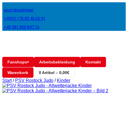
sportdruckmeer
+49(0) 176 83 45 65 91
+49 381 800 847 16
Fanshops
Arbeitsbekleidung
Kontakt
▾
Warenkorb
0 Artikel – 0,00€
Start
/
PSV Rostock Judo
/
Kinder