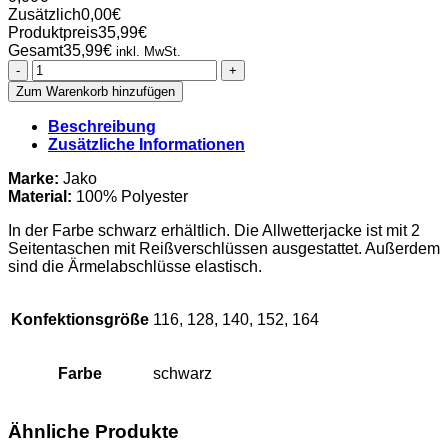
Zusätzlich
0,00
€
Produktpreis
35,99
€
Gesamt
35,99
€
inkl. MwSt.
PSV
Rostock
Zum Warenkorb hinzufügen
Judo
-
Beschreibung
Allwetterjacke
Zusätzliche Informationen
Kinder
Menge
Marke:
Jako
Material:
100% Polyester
In der Farbe schwarz erhältlich. Die Allwetterjacke ist mit 2
Seitentaschen mit Reißverschlüssen ausgestattet. Außerdem
sind die Ärmelabschlüsse elastisch.
Konfektionsgröße
116, 128, 140, 152, 164
Farbe
schwarz
Ähnliche Produkte