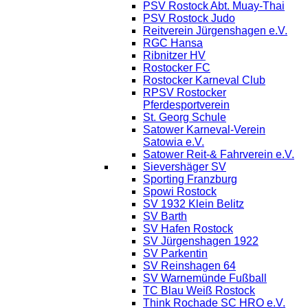
PSV Rostock Abt. Muay-Thai
PSV Rostock Judo
Reitverein Jürgenshagen e.V.
RGC Hansa
Ribnitzer HV
Rostocker FC
Rostocker Karneval Club
RPSV Rostocker
Pferdesportverein
St. Georg Schule
Satower Karneval-Verein
Satowia e.V.
Satower Reit-& Fahrverein e.V.
Sievershäger SV
Sporting Franzburg
Spowi Rostock
SV 1932 Klein Belitz
SV Barth
SV Hafen Rostock
SV Jürgenshagen 1922
SV Parkentin
SV Reinshagen 64
SV Warnemünde Fußball
TC Blau Weiß Rostock
Think Rochade SC HRO e.V.