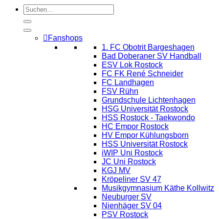
Suchen
nach:
Fanshops
1. FC Obotrit Bargeshagen
Bad Doberaner SV Handball
ESV Lok Rostock
FC FK René Schneider
FC Landhagen
FSV Rühn
Grundschule Lichtenhagen
HSG Universität Rostock
HSS Rostock - Taekwondo
HC Empor Rostock
HV Empor Kühlungsborn
HSS Universität Rostock
iWIP Uni Rostock
JC Uni Rostock
KGJ MV
Kröpeliner SV 47
Musikgymnasium Käthe Kollwitz
Neuburger SV
Nienhäger SV 04
PSV Rostock