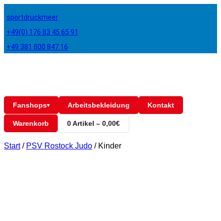
sportdruckmeer
+49(0) 176 83 45 65 91
+49 381 800 847 16
Fanshops
Arbeitsbekleidung
Kontakt
▾
Warenkorb
0 Artikel – 0,00€
Start
/
PSV Rostock Judo
/
Kinder