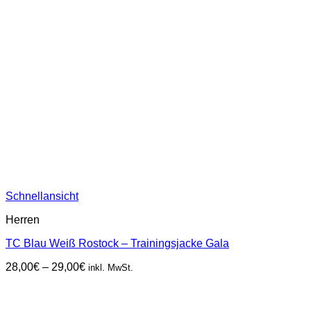
Schnellansicht
Herren
TC Blau Weiß Rostock – Trainingsjacke Gala
Preisspanne:
28,00
€
–
29,00
€
inkl. MwSt.
28,00€
bis
29,00€