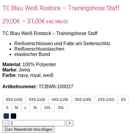
TC Blau Weiß Rostock – Trainingshose Staff
Preisspanne:
29,00
€
–
31,00
€
inkl. MwSt.
29,00€
TC Blau Weiß Rostock – Trainingshose Staff
bis
31,00€
Reißverschlüssen und Falte am Seitenschlitz
Reißverschlusstaschen
elastischer Bund
Material
: 100% Polyester
Marke
: Joma
Farbe
: navy, royal, weiß
Artikelnummer:
TCBW6-100027
6XS (104)
5XS (116)
4XS (128)
3XS (140)
2XS (152)
XS
S
M
L
XL
XXL
3XL
TC
Blau
Zum Warenkorb hinzufügen
Weiß