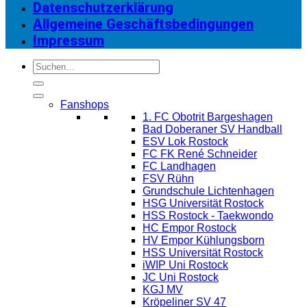
Datenschutzerklärung
Allgemeine Geschäftsbedingungen
Impressum
Suchen
nach:
Fanshops
1. FC Obotrit Bargeshagen
Bad Doberaner SV Handball
ESV Lok Rostock
FC FK René Schneider
FC Landhagen
FSV Rühn
Grundschule Lichtenhagen
HSG Universität Rostock
HSS Rostock - Taekwondo
HC Empor Rostock
HV Empor Kühlungsborn
HSS Universität Rostock
iWIP Uni Rostock
JC Uni Rostock
KGJ MV
Kröpeliner SV 47