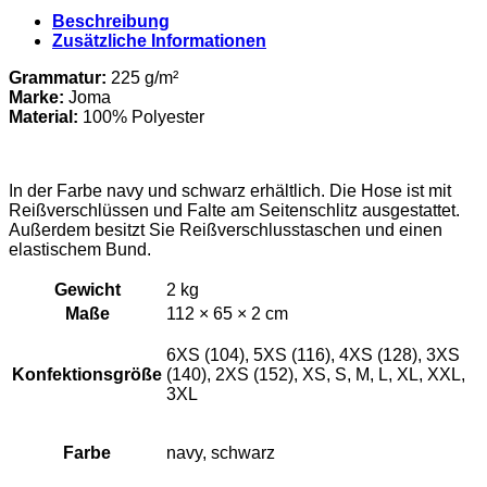
Rostock
Beschreibung
-
Zusätzliche Informationen
Trainingshose
Staff
Grammatur:
225 g/m²
Menge
Marke:
Joma
Material
:
100
% Polyester
In der Farbe navy und schwarz erhältlich. Die Hose ist mit
Reißverschlüssen und Falte am Seitenschlitz ausgestattet.
Außerdem besitzt Sie Reißverschlusstaschen und einen
elastischem Bund.
Gewicht
2 kg
Maße
112 × 65 × 2 cm
6XS (104), 5XS (116), 4XS (128), 3XS
Konfektionsgröße
(140), 2XS (152), XS, S, M, L, XL, XXL,
3XL
Farbe
navy, schwarz