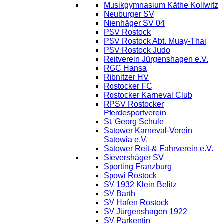
Musikgymnasium Käthe Kollwitz
Neuburger SV
Nienhäger SV 04
PSV Rostock
PSV Rostock Abt. Muay-Thai
PSV Rostock Judo
Reitverein Jürgenshagen e.V.
RGC Hansa
Ribnitzer HV
Rostocker FC
Rostocker Karneval Club
RPSV Rostocker
Pferdesportverein
St. Georg Schule
Satower Karneval-Verein
Satowia e.V.
Satower Reit-& Fahrverein e.V.
Sievershäger SV
Sporting Franzburg
Spowi Rostock
SV 1932 Klein Belitz
SV Barth
SV Hafen Rostock
SV Jürgenshagen 1922
SV Parkentin