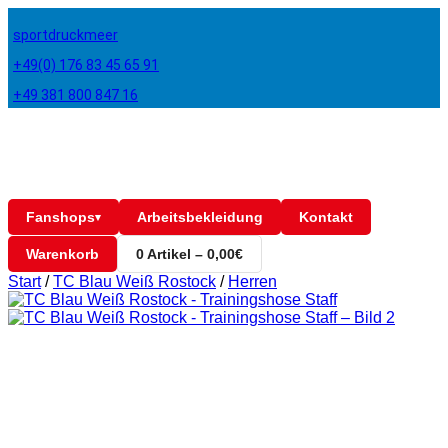
sportdruckmeer
+49(0) 176 83 45 65 91
+49 381 800 847 16
Fanshops
Arbeitsbekleidung
Kontakt
▾
Warenkorb
0 Artikel – 0,00€
Start
/
TC Blau Weiß Rostock
/
Herren