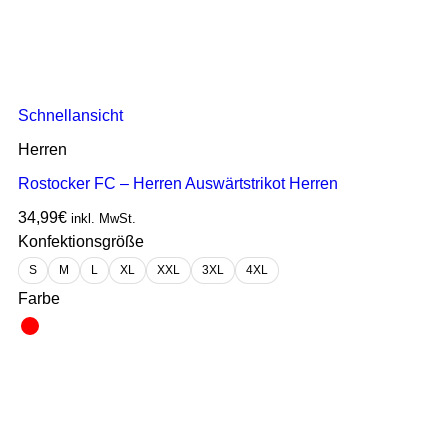
Schnellansicht
Herren
Rostocker FC – Herren Auswärtstrikot Herren
34,99
€
inkl. MwSt.
Konfektionsgröße
S
M
L
XL
XXL
3XL
4XL
Farbe