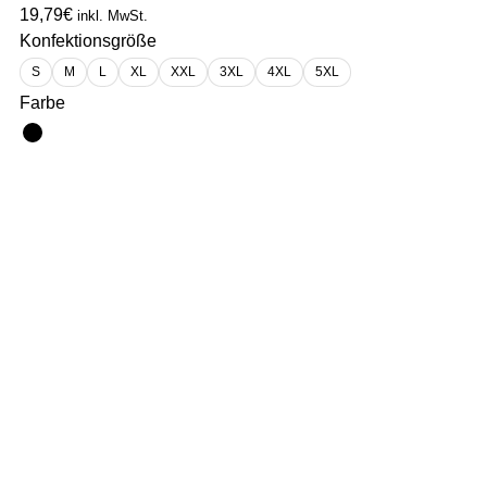
19,79
€
inkl. MwSt.
Konfektionsgröße
S
M
L
XL
XXL
3XL
4XL
5XL
Farbe