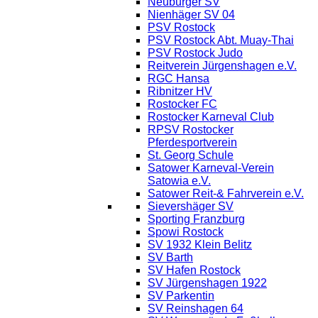
Neuburger SV
Nienhäger SV 04
PSV Rostock
PSV Rostock Abt. Muay-Thai
PSV Rostock Judo
Reitverein Jürgenshagen e.V.
RGC Hansa
Ribnitzer HV
Rostocker FC
Rostocker Karneval Club
RPSV Rostocker
Pferdesportverein
St. Georg Schule
Satower Karneval-Verein
Satowia e.V.
Satower Reit-& Fahrverein e.V.
Sievershäger SV
Sporting Franzburg
Spowi Rostock
SV 1932 Klein Belitz
SV Barth
SV Hafen Rostock
SV Jürgenshagen 1922
SV Parkentin
SV Reinshagen 64