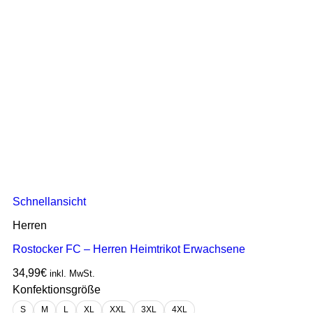
Schnellansicht
Herren
Rostocker FC – Herren Heimtrikot Erwachsene
34,99
€
inkl. MwSt.
Konfektionsgröße
S
M
L
XL
XXL
3XL
4XL