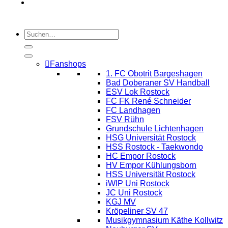
Fanshops
1. FC Obotrit Bargeshagen
Bad Doberaner SV Handball
ESV Lok Rostock
FC FK René Schneider
FC Landhagen
FSV Rühn
Grundschule Lichtenhagen
HSG Universität Rostock
HSS Rostock - Taekwondo
HC Empor Rostock
HV Empor Kühlungsborn
HSS Universität Rostock
iWIP Uni Rostock
JC Uni Rostock
KGJ MV
Kröpeliner SV 47
Musikgymnasium Käthe Kollwitz