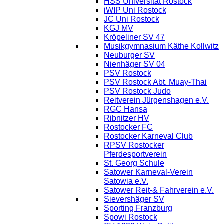
HSS Universität Rostock
iWIP Uni Rostock
JC Uni Rostock
KGJ MV
Kröpeliner SV 47
Musikgymnasium Käthe Kollwitz
Neuburger SV
Nienhäger SV 04
PSV Rostock
PSV Rostock Abt. Muay-Thai
PSV Rostock Judo
Reitverein Jürgenshagen e.V.
RGC Hansa
Ribnitzer HV
Rostocker FC
Rostocker Karneval Club
RPSV Rostocker
Pferdesportverein
St. Georg Schule
Satower Karneval-Verein
Satowia e.V.
Satower Reit-& Fahrverein e.V.
Sievershäger SV
Sporting Franzburg
Spowi Rostock