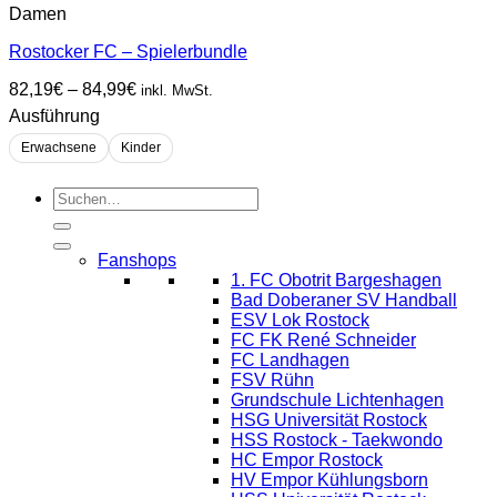
Damen
Rostocker FC – Spielerbundle
Preisspanne:
82,19
€
–
84,99
€
inkl. MwSt.
82,19€
Ausführung
bis
84,99€
Erwachsene
Kinder
Suchen
nach:
Fanshops
1. FC Obotrit Bargeshagen
Bad Doberaner SV Handball
ESV Lok Rostock
FC FK René Schneider
FC Landhagen
FSV Rühn
Grundschule Lichtenhagen
HSG Universität Rostock
HSS Rostock - Taekwondo
HC Empor Rostock
HV Empor Kühlungsborn